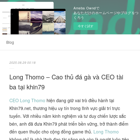
Ameba Owndで
あなただけのホームページやブログをつ
くろう
今すぐ試す
Blog
2025.08.29 00:18
Long Thomo – Cao thủ đá gà và CEO tài
ba tại khin79
CEO Long Thomo
hiện đang giữ vai trò điều hành tại
Khin79.net, thương hiệu uy tín trong lĩnh vực giải trí trực
tuyến. Với nhiều năm kinh nghiệm và tư duy chiến lược sắc
bén, anh đã đưa Khin79 phát triển bền vững, trở thành điểm
đến quen thuộc cho cộng đồng game thủ.
Long Thomo
không chỉ là nhà lãnh đạo tài năng mà còn là người luôn tiên